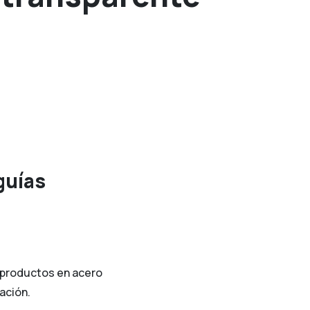
guías
e productos en acero
ación.