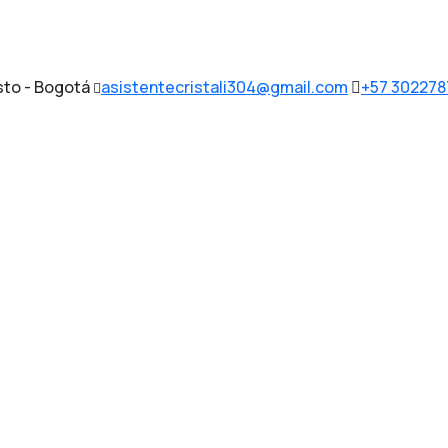
sto - Bogotá
asistentecristali304@gmail.com
+57 30227