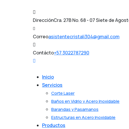
Skip
to
content
Dirección
Cra. 27B No. 68 - 07 Siete de Agos
Correo
asistentecristali304@gmail.com
Contácto
+57 3022787290
Inicio
Servicios
Corte Laser
Baños en Vidrio y Acero Inoxidable
Barandas y Pasamanos
Estructuras en Acero Inoxidable
Productos